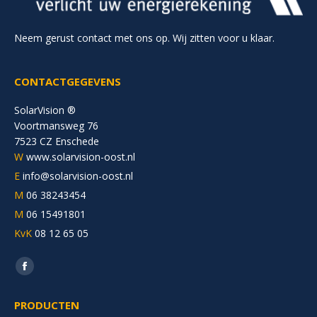
Neem gerust contact met ons op. Wij zitten voor u klaar.
CONTACTGEGEVENS
SolarVision ®
Voortmansweg 76
7523 CZ Enschede
W
www.solarvision-oost.nl
E
info@solarvision-oost.nl
M
06 38243454
M
06 15491801
KvK
08 12 65 05
Vind ons op:
Facebook
page
PRODUCTEN
opens