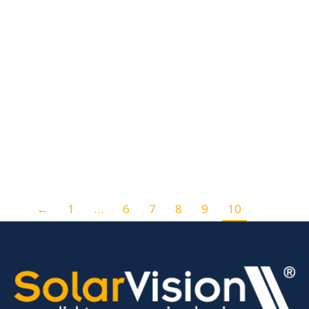
Lees verder
Van de Wel Est
Lees verder
Our Gallery
Lees verder
←
1
…
6
7
8
9
10