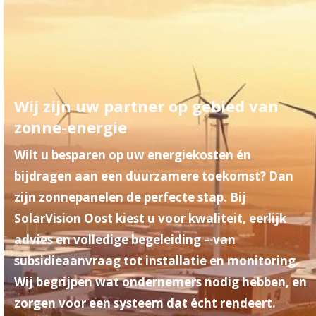
Wij zijn uw partner op gebied van
zonne-energie
Wilt u besparen op uw energiekosten én
bijdragen aan een duurzamere toekomst? Dan
zijn zonnepanelen de perfecte stap. Bij
SolarVision Oost
kiest u voor kwaliteit, eerlijk
advies en volledige begeleiding – van
subsidieaanvraag tot installatie en monitoring.
Wij begrijpen wat ondernemers nodig hebben, en
zorgen voor een systeem dat écht rendeert.