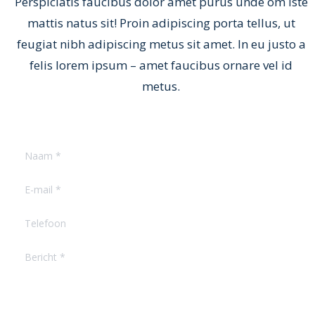
Perspiciatis faucibus dolor amet purus unde om iste
mattis natus sit! Proin adipiscing porta tellus, ut
feugiat nibh adipiscing metus sit amet. In eu justo a
felis lorem ipsum – amet faucibus ornare vel id
metus.
Naam *
E-mail *
Telefoon
Bericht *