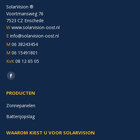
SolarVision ®
Voortmansweg 76
7523 CZ Enschede
W
www.solarvision-oost.nl
E
info@solarvision-oost.nl
M
06 38243454
M
06 15491801
KvK
08 12 65 05
Vind ons op:
Facebook
page
PRODUCTEN
opens
in
Zonnepanelen
new
Batterijopslag
window
WAAROM KIEST U VOOR SOLARVISION