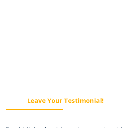
tincidunt elit. Pellentesque habitant
morbi tristique senectus et netus!
Diana Jones
regular customer
Leave Your Testimonial!