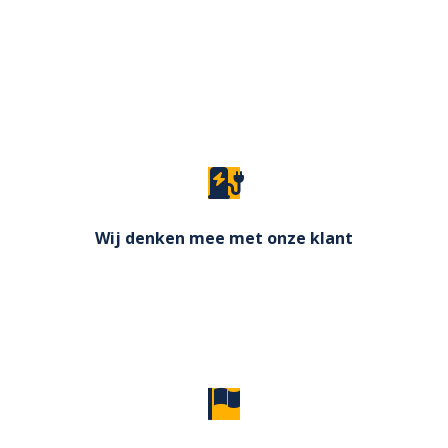
Wij begeleiden u tijdens het complete traject, van
inventarisatie, subsidie,- vergunningsaanvraag tot
en met de installatie. Maar ook na de installatie
bieden wij u ook de nazorg.
Wij denken mee met onze klant
Er er een andere oplossing nodig, bijvoorbeeld als
het gaat om externe opslag, ook dan denken wij
met u mee.