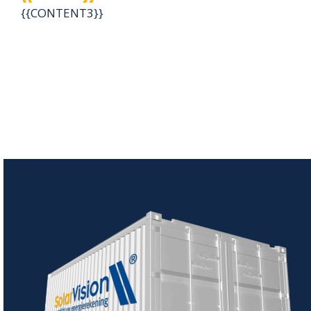
{{CONTENT3}}