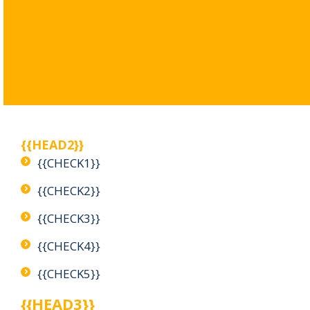
{{HEAD2}}
{{CHECK1}}
{{CHECK2}}
{{CHECK3}}
{{CHECK4}}
{{CHECK5}}
{{HEAD3}}