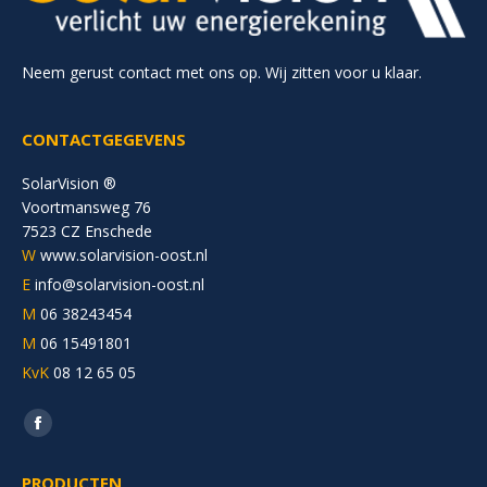
Neem gerust contact met ons op. Wij zitten voor u klaar.
CONTACTGEGEVENS
SolarVision ®
Voortmansweg 76
7523 CZ Enschede
W
www.solarvision-oost.nl
E
info@solarvision-oost.nl
M
06 38243454
M
06 15491801
KvK
08 12 65 05
Vind ons op:
Facebook
page
PRODUCTEN