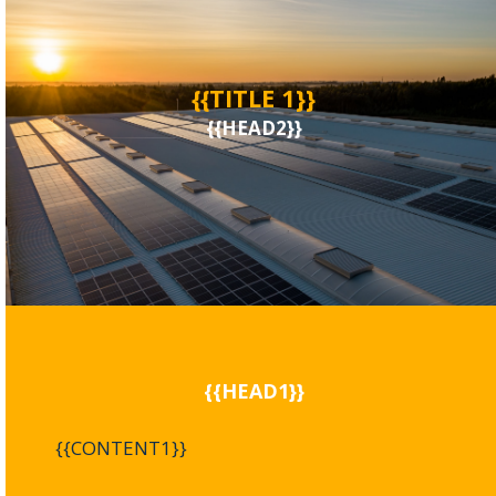
{{TITLE 1}}
{{HEAD2}}
{{HEAD1}}
{{CONTENT1}}