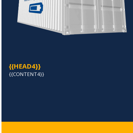
{{HEAD4}}
{{CONTENT4}}