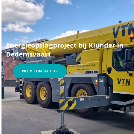
Energieopslagproject bij Klunder in
Dedemsvaart
NEEM CONTACT OP