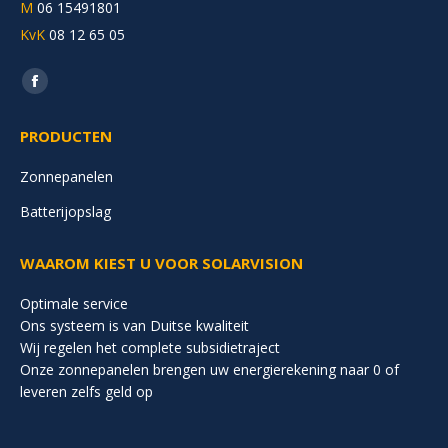
M
06 15491801
KvK
08 12 65 05
Vind ons op:
Facebook
page
PRODUCTEN
opens
in
Zonnepanelen
new
Batterijopslag
window
WAAROM KIEST U VOOR SOLARVISION
Optimale service
Ons systeem is van Duitse kwaliteit
Wij regelen het complete subsidietraject
Onze zonnepanelen brengen uw energierekening naar 0 of
leveren zelfs geld op