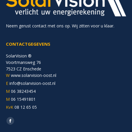
Neem gerust contact met ons op. Wij zitten voor u klaar.
CONTACTGEGEVENS
SolarVision ®
Voortmansweg 76
7523 CZ Enschede
W
www.solarvision-oost.nl
E
info@solarvision-oost.nl
M
06 38243454
M
06 15491801
KvK
08 12 65 05
Vind ons op:
Facebook
page