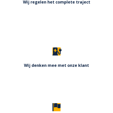
Wij regelen het complete traject
Wij begeleiden u tijdens het complete traject, van
inventarisatie, subsidie,- vergunningsaanvraag tot
en met de installatie. Maar ook na de installatie
bieden wij u ook de nazorg.
Wij denken mee met onze klant
Er er een andere oplossing nodig, bijvoorbeeld als
het gaat om externe opslag, ook dan denken wij
met u mee.