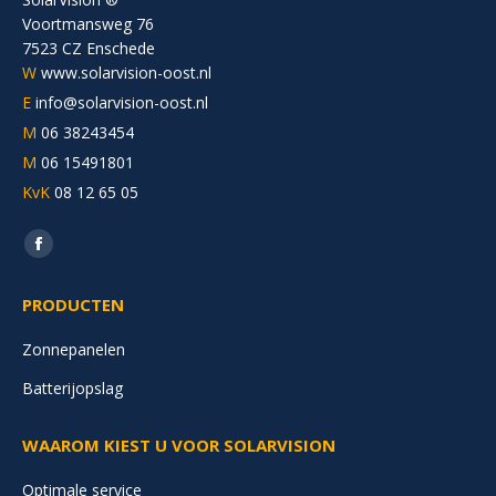
Voortmansweg 76
7523 CZ Enschede
W
www.solarvision-oost.nl
E
info@solarvision-oost.nl
M
06 38243454
M
06 15491801
KvK
08 12 65 05
Vind ons op:
Facebook
page
PRODUCTEN
opens
in
Zonnepanelen
new
Batterijopslag
window
WAAROM KIEST U VOOR SOLARVISION
Optimale service