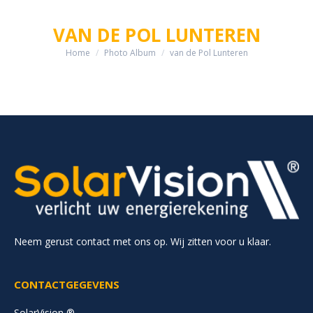
VAN DE POL LUNTEREN
Home
Photo Album
van de Pol Lunteren
Je bent hier:
Neem gerust contact met ons op. Wij zitten voor u klaar.
CONTACTGEGEVENS
SolarVision ®